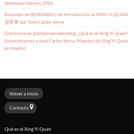
Seminario febrero 2026
Resumen de SEMINARIO de Introducción al XING YI QUAN
形意拳 por Jose Carlos Serna
Entrevista de @artesmarcialesblog: ¿Qué es el Xing Yi Quan?
Entrevistamos a José Carlos Serna. Maestro de Xing Yi Quan
en Madrid
Volver a Inicio
Contacto
Qué es el Xing Yi Quan