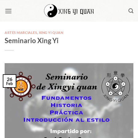
Saltar
al
contenido
ARTES MARCIALES
,
XING YI QUAN
Seminario Xing Yi
26
Feb