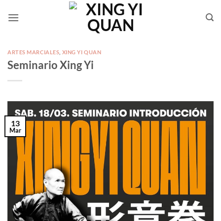
Saltar
al
contenido
ARTES MARCIALES
,
XING YI QUAN
Seminario Xing Yi
13
Mar