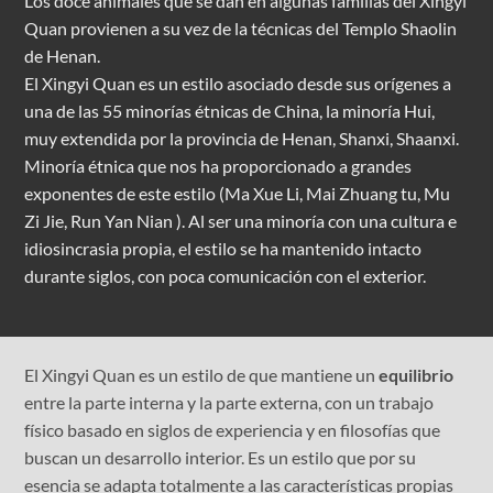
Los doce animales que se dan en algunas familias del Xingyi
Quan provienen a su vez de la técnicas del Templo Shaolin
de Henan.
El Xingyi Quan es un estilo asociado desde sus orígenes a
una de las 55 minorías étnicas de China, la minoría Hui,
muy extendida por la provincia de Henan, Shanxi, Shaanxi.
Minoría étnica que nos ha proporcionado a grandes
exponentes de este estilo (Ma Xue Li, Mai Zhuang tu, Mu
Zi Jie, Run Yan Nian ). Al ser una minoría con una cultura e
idiosincrasia propia, el estilo se ha mantenido intacto
durante siglos, con poca comunicación con el exterior.
El Xingyi Quan es un estilo de que mantiene un
equilibrio
entre la parte interna y la parte externa, con un trabajo
físico basado en siglos de experiencia y en filosofías que
buscan un desarrollo interior. Es un estilo que por su
esencia se adapta totalmente a las características propias