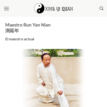
Saltar
al
contenido
Maestro Run Yan Nian
润延年
El maestro actual