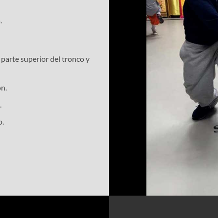
.
 parte superior del tronco y
ón.
.
o.