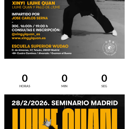
0
0
0
HORAS
MIN
SEG