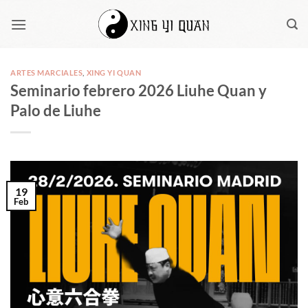
Saltar
al
contenido
ARTES MARCIALES
,
XING YI QUAN
Seminario febrero 2026 Liuhe Quan y
Palo de Liuhe
19
Feb