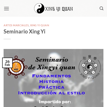
Saltar
al
contenido
ARTES MARCIALES
,
XING YI QUAN
Seminario Xing Yi
26
Feb