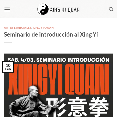
Saltar
al
contenido
ARTES MARCIALES
,
XING YI QUAN
Seminario de introducción al Xing Yi
10
Feb